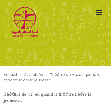
Accueil
Actualités
Théâtre de vie, ou quand le
théâtre libère la jeunesse…
𝐓𝐡éâ𝐭𝐫𝐞 𝐝𝐞 𝐯𝐢𝐞, 𝐨𝐮 𝐪𝐮𝐚𝐧𝐝 𝐥𝐞 𝐭𝐡éâ𝐭𝐫𝐞 𝐥𝐢𝐛è𝐫𝐞 𝐥𝐚
𝐣𝐞𝐮𝐧𝐞𝐬𝐬𝐞…