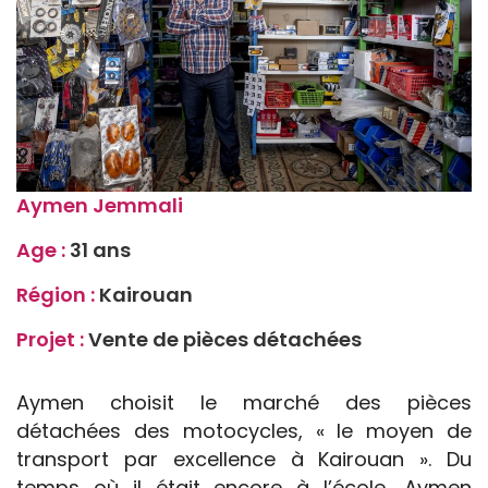
Aymen Jemmali
Age :
31 ans
Région :
Kairouan
Projet :
Vente de pièces détachées
Aymen choisit le marché des pièces
détachées des motocycles, « le moyen de
transport par excellence à Kairouan ». Du
temps où il était encore à l’école, Aymen