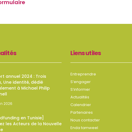
ormulaire
alités
Liens utiles
Entreprendre
t annuel 2024 : Trois
S’engager
s, Une identité, dédié
lement à Michael Philip
S’informer
nell
Actualités
uin 2026
Calendrier
Partenaires
dfunding en Tunisie]
Nous contacter
z les Acteurs de la Nouvelle
Enda tamweel
ce