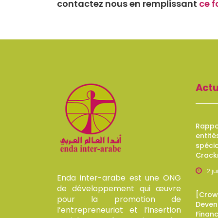
contactez nous en remplissant
ce f
Actu
Rappor
entité
spécia
Crack
2 j
Enda inter-arabe est une ONG
de développement qui œuvre
[Crow
pour la promotion de
Devene
l’entrepreneuriat et l’insertion
Finan