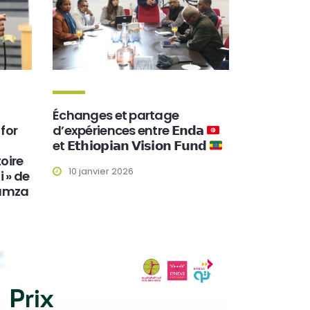
Échanges et partage
for
d’expériences entre 𝗘𝗻𝗱𝗮
et 𝗘𝘁𝗵𝗶𝗼𝗽𝗶𝗮𝗻 𝗩𝗶𝘀𝗶𝗼𝗻 𝗙𝘂𝗻𝗱
toire
10 janvier 2026
i » de
Hamza