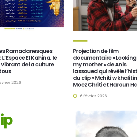
ées Ramadanesques
Projection de film
: L’Espace El Kahina, le
documentaire « Looking 
vibrant de la culture
my mother » de Anis
tous
lassoued qui révèle l’his
du clip « Mchiti w khalitin
février 2026
Moez Chriti et Haroun 
6 février 2026
lip