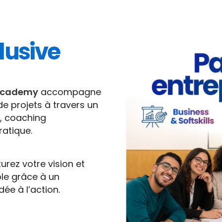
lusive
academy
accompagne
de projets à travers un
n, coaching
atique.
rez votre vision et
ble grâce à un
ée à l’action.