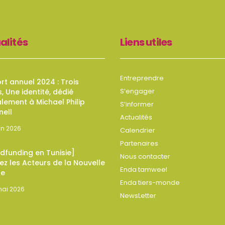
alités
Liens utiles
Entreprendre
t annuel 2024 : Trois
S’engager
s, Une identité, dédié
lement à Michael Philip
S’informer
nell
Actualités
uin 2026
Calendrier
Partenaires
dfunding en Tunisie]
Nous contacter
z les Acteurs de la Nouvelle
Enda tamweel
ce
Enda tiers-monde
mai 2026
NewsLetter