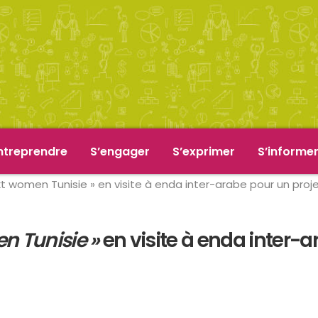
ntreprendre
S’engager
S’exprimer
S’informe
t women Tunisie » en visite à enda inter-arabe pour un proj
n Tunisie »
en visite à enda inter-a