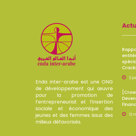
Actu
Rappor
entité
spécia
Crack
2 j
Enda inter-arabe est une ONG
de développement qui œuvre
[Crow
pour la promotion de
Devene
l’entrepreneuriat et l’insertion
Finan
sociale et économique des
jeunes et des femmes issus des
12 
milieux défavorisés.