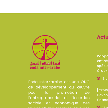
Actu
Rappor
entité
spécia
Crack
2 j
Enda inter-arabe est une ONG
de développement qui œuvre
[Crow
pour la promotion de
Devene
l’entrepreneuriat et l’insertion
Finan
sociale et économique des
12 