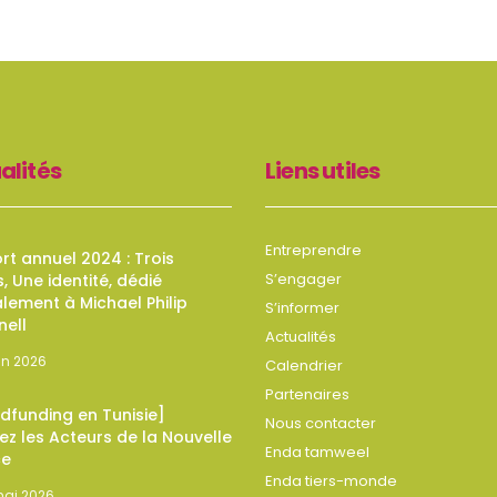
alités
Liens utiles
Entreprendre
t annuel 2024 : Trois
S’engager
s, Une identité, dédié
lement à Michael Philip
S’informer
nell
Actualités
uin 2026
Calendrier
Partenaires
dfunding en Tunisie]
Nous contacter
z les Acteurs de la Nouvelle
Enda tamweel
ce
Enda tiers-monde
mai 2026