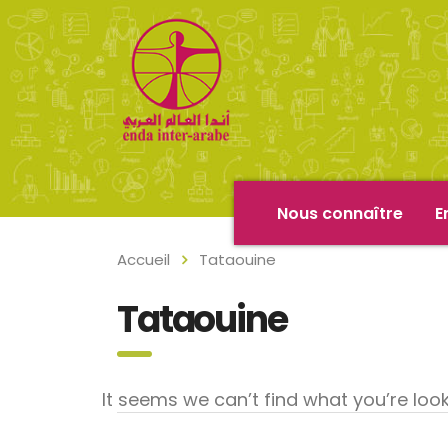
Nous connaître
E
Accueil
Tataouine
Tataouine
It seems we can’t find what you’re loo