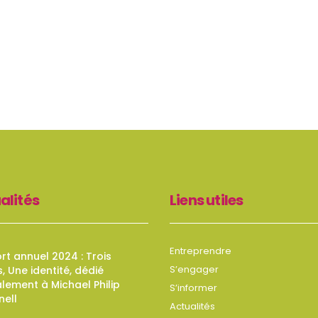
alités
Liens utiles
Entreprendre
t annuel 2024 : Trois
S’engager
s, Une identité, dédié
lement à Michael Philip
S’informer
nell
Actualités