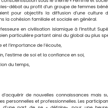
onscientisation sous le thème « Femme et sociét
ercles-débat au profit d’un groupe de femmes bénéfi
ent pour objectifs la diffusion d’une culture d
 la cohésion familiale et sociale en général.
sseure en civilisation islamique à l’Institut Sup
bien particulière partant ainsi du global au plus 
e et l’importance de l’écoute,
n, l’estime de soi et la confiance en soi,
tion du temps,
d’acquérir de nouvelles connaissances mais sur
ces personnelles et professionnelles. Les participa
’une part de se « défaire», pour une heure, 