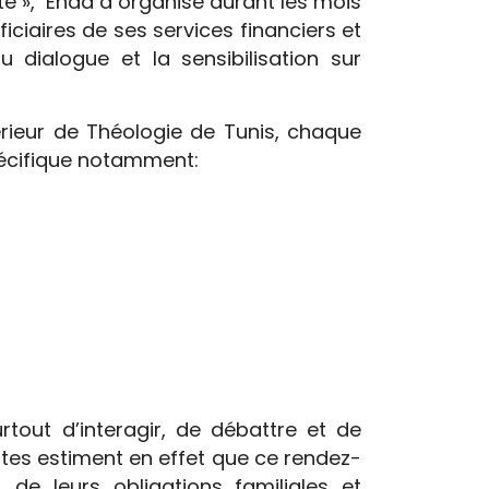
é », Enda a organisé durant les mois
ciaires de ses services financiers et
u dialogue et la sensibilisation sur
érieur de Théologie de Tunis, chaque
spécifique notamment:
tout d’interagir, de débattre et de
ntes estiment en effet que ce rendez-
de leurs obligations familiales et