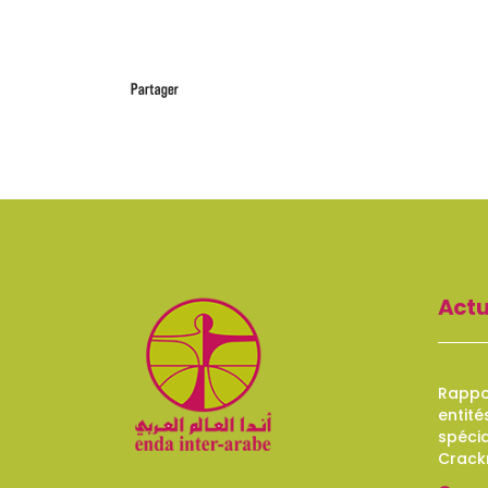
Actu
Rappor
entité
spécia
Crack