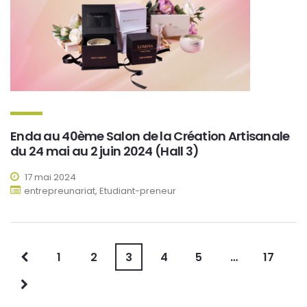
Enda au 40ème Salon de la Création Artisanale
du 24 mai au 2 juin 2024 (Hall 3)
17 mai 2024
entrepreunariat, Etudiant-preneur
1
2
3
4
5
…
17